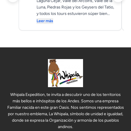
Laguna Cejar, Valle del Arcoíris, Valle de la
Luna, Piedras Rojas y los Geysers del Tatio,
y todos los tours estuvieron súper bien
organizados. Siempre ofrecían comida, las
Leer más
explicaciones fueron muy completas y los
guías eran muy simpáticos. Un
agradecimiento especial a Javier, que hizo
la experiencia aún mejor. Además, las
chicas de la agencia fueron muy amables,
atentas y confiables desde el primer
contacto. Sin duda, recomendamos
muchísimo la experiencia.
Whipala Expedition, te invita a descubrir uno de los territorios
más bellos e inhóspitos de los Andes. Somos una empresa
Familiar nacida en este gran Oasis. Nos sentimos representados
por nuestro emblema, La Whipala, símbolo de unidad e igualdad,
donde se expresa la Organización y armonía de los pueblos
andinos.