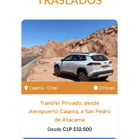
TRASLADOS
Calama - Chile
2 Horas
Transfer Privado, desde
Aeropuerto Calama, a San Pedro
de Atacama
Desde
CLP $32.500