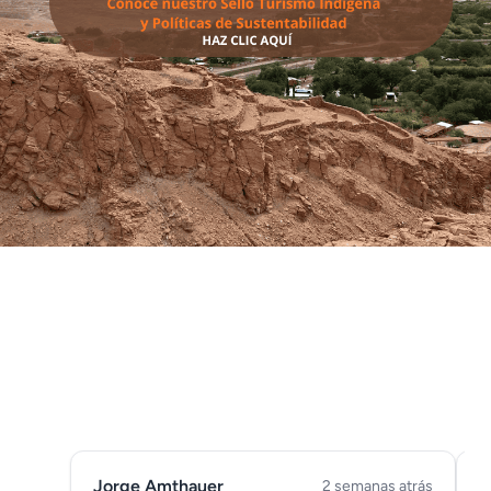
COMENTARIOS DE
NUESTROS CLIENTES
Jorge Amthauer
J
2 semanas atrás